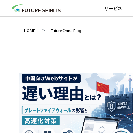
サービス
HOME
FutureChina Blog